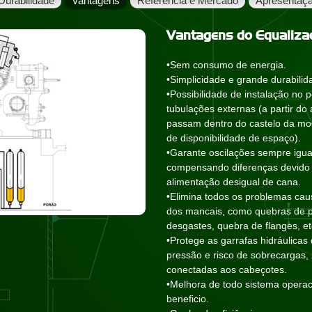
Durabilidade
Vantagens
Referência e Mercado
Apresentaç
Vantagens do Equalizad
•Sem consumo de energia.
•Simplicidade e grande durabilid
•Possibilidade de instalação no
tubulações externas (a partir do
passam dentro do castelo da m
de disponibilidade de espaço).
•Garante oscilações sempre igua
compensando diferenças devido 
alimentação desigual de cana.
•Elimina todos os problemas cau
dos mancais, como quebras de p
desgastes, quebra de flanges, et
•Protege as garrafas hidráulicas
pressão e risco de sobrecargas, 
conectadas aos cabeçotes.
•Melhora de todo sistema operac
beneficio.