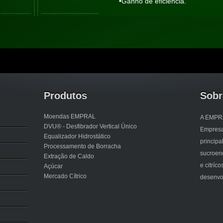
•Ganho de eficiência.
Produtos
Sobr
Moendas EMPRAL
A EMPRA
DVU® - Desfibrador Vertical Único
Empresa 
Equalizador Hidrostático
princip
Processamento de Borracha
sucroene
Extração de Caldo
e citríc
Açúcar
Mercado Cítrico
desenvol