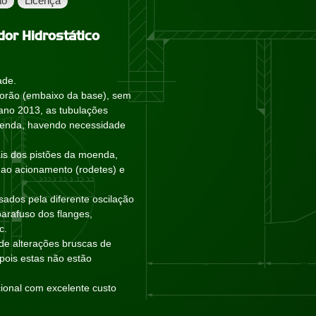
ão
Licença
or Hidrostático
ade.
 porão (embaixo da base), sem
 ano 2013, as tubulações
oenda, havendo necessidade
is dos pistões da moenda,
ao acionamento (rodetes) e
sados pela diferente oscilação
arafuso dos flanges,
c.
 de alterações bruscas de
pois estas não estão
ional com excelente custo